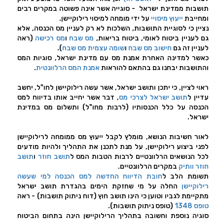
תושבות ממדינת ישראל - סוגייה אשר אינה פשוטה במקרים רבים
ומחייבת
ייעוץ מיסויי
על ידי מומחה למיסוי רילוקיישן.
נציין כי לסוגיית התושבות, השלכות לא רק לעניין מס הכנסה, אלא
גם לעניין ביטוח לאומי, ביטוח בריאות,
מס שבח
ו
מס רכישה
(ראה
לעניין זה גם
חישוב מס שבח
ו
שומה עצמית מס שבח
).
כאשר למדינה האחרת אמנת מס עם מדינת ישראל, סוגיות המס
והתושבות יבחנו גם בהתאם להוראות
אמנת המס הרלוונטית
.
ראוי לציין, כי יתכן ותושב ישראל, אשר עשה רילוקיישן לחו"ל, יחשב
עדיין ל
תושב ישראל לצרכי מס
, דבר אשר יחייב אותו בדיווח למס
הכנסה על כלל הכנסותיו (לרבות מחו"ל) ותשלום מס במדינת
ישראל.
לאור חשיבות הנושא, מומלץ לקבל ייעוץ מס ממומחה לרילוקיישן
לפני ביצוע רילוקיישן, על מנת לתכנן את התהליך ולהיות מודעים
לכל הנושאים הרלוונטיים לרבות הטבות המס ל
תושב חוזר
ו
תושב
חוזר וותיק
במקרים הרלוונטיים.
תשומת הלב ל
חובת הדיווח החדשה למס הכנסה למי שעשה
רילוקיישן
החלה על מי שחזקת הימים בהגדרת תושב ישראל
מתקיימת לגביו וטוען כי הינו תושב חוץ (דוח ניתוק תושבות) - ראה
טופס 1348
(טופס ניתוק תושבות).
סוגיה נוספת וחשובה בתהליך הרילוקיישן הינה בתחום הביטוח